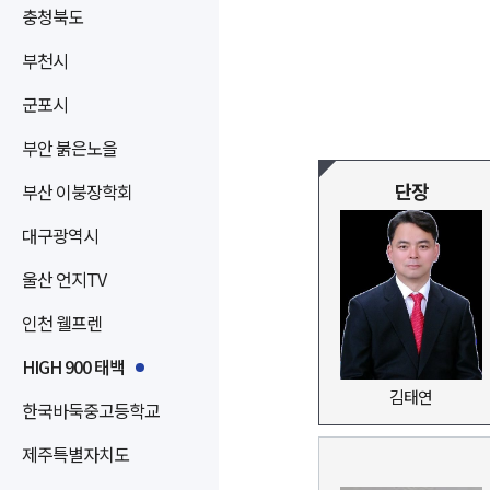
충청북도
부천시
군포시
부안 붉은노을
단장
부산 이붕장학회
대구광역시
울산 언지TV
인천 웰프렌
HIGH 900 태백
김태연
한국바둑중고등학교
제주특별자치도