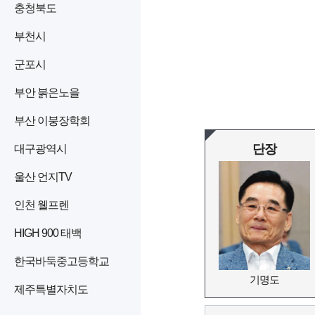
충청북도
부천시
군포시
부안 붉은노을
부산 이붕장학회
단장
대구광역시
울산 언지TV
인천 웰프렌
HIGH 900 태백
한국바둑중고등학교
기명도
제주특별자치도