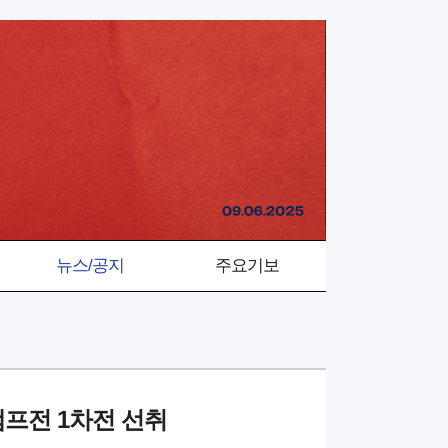
뉴스/공지
주요기보
챔프전 1차전 선취