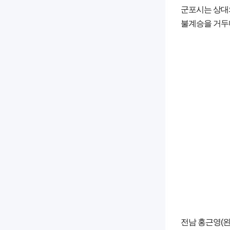
군포시는 상대의
불계승을 거두며
전남 홍근영(왼