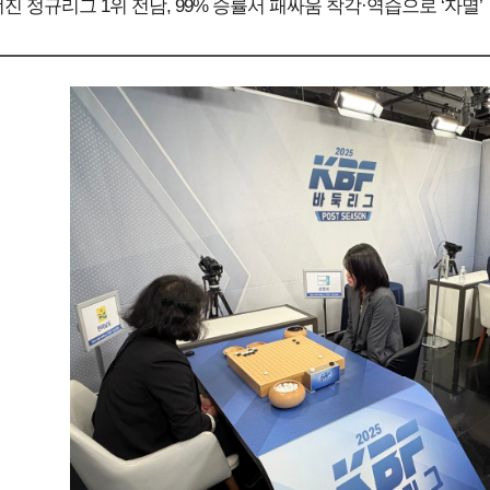
 정규리그 1위 전남, 99% 승률서 패싸움 착각·역습으로 ‘자멸’