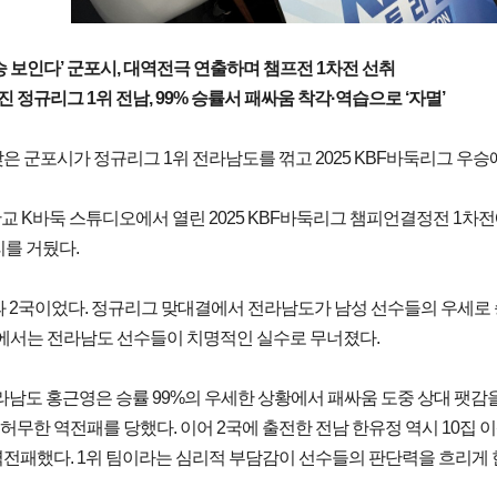
우승 보인다’ 군포시, 대역전극 연출하며 챔프전 1차전 선취
 정규리그 1위 전남, 99% 승률서 패싸움 착각·역습으로 ‘자멸’
맞은 군포시가 정규리그 1위 전라남도를 꺾고 2025 KBF바둑리그 우승
판교 K바둑 스튜디오에서 열린 2025 KBF바둑리그 챔피언결정전 1
리를 거뒀다.
 2국이었다. 정규리그 맞대결에서 전라남도가 남성 선수들의 우세로 
서는 전라남도 선수들이 치명적인 실수로 무너졌다.
라남도 홍근영은 승률 99%의 우세한 상황에서 패싸움 도중 상대 팻감
허무한 역전패를 당했다. 이어 2국에 출전한 전남 한유정 역시 10집
역전패했다. 1위 팀이라는 심리적 부담감이 선수들의 판단력을 흐리게 